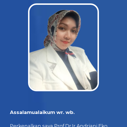
Assalamualaikum wr. wb.
Perkenalkan saya Prof.Dr.Ir.Andriani Eko