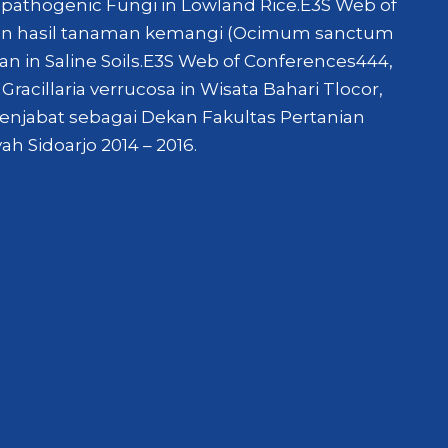
mopathogenic Fungi in Lowland Rice.E3S Web of
an hasil tanaman kemangi (Ocimum sanctum
an in Saline Soils.E3S Web of Conferences444,
cillaria verrucosa in Wisata Bahari Tlocor,
menjabat sebagai Dekan Fakultas Pertanian
 Sidoarjo 2014 – 2016.