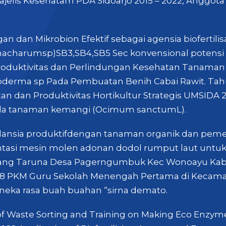
elis Kesehatam PDA Sidoarjo 2015 – 2022, Anggota M
gan dan Mikrobion Efektif sebagai agensia biofertilis
charumsp)SB3,SB4,SB5 Sec konvensional potensi prod
 Produktivitas dan Perlindungan Kesehatan Tanaman 
oderma sp Pada Pembuatan Benih Cabai Rawit. Tahun
 dan Produktivitas Hortikultur Strategis UMSIDA 2
ada tanaman kemangi (Ocimum sanctumL).
 lansia produktifdengan tanaman organik dan pem
ntasi mesin molen adonan dodol rumput laut unt
rang Taruna Desa Pagerngumbuk Kec Wonoayu Kab Si
018 PKM Guru Sekolah Menengah Pertama di Kecama
neka rasa buah buahan “sirna demato.
on of Waste Sorting and Training on Making Eco Enzym