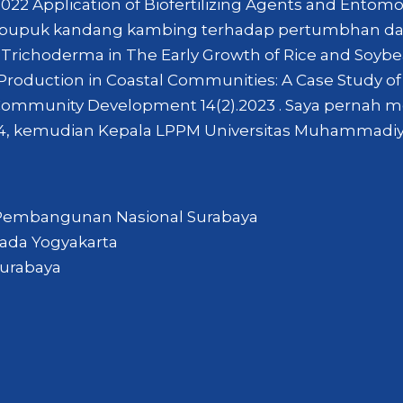
.2022 Application of Biofertilizing Agents and Ento
n pupuk kandang kambing terhadap pertumbhan d
f Trichoderma in The Early Growth of Rice and Soybe
uction in Coastal Communities: A Case Study of Gra
d Community Development 14(2).2023 . Saya pernah 
4, kemudian Kepala LPPM Universitas Muhammadiyah
s Pembangunan Nasional Surabaya
 Mada Yogyakarta
Surabaya