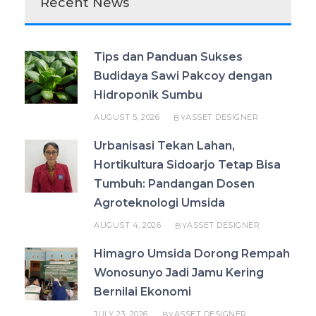
Recent News
Tips dan Panduan Sukses
Budidaya Sawi Pakcoy dengan
Hidroponik Sumbu
AUGUST 5, 2026
ASSET DESIGNER
BY
Urbanisasi Tekan Lahan,
Hortikultura Sidoarjo Tetap Bisa
Tumbuh: Pandangan Dosen
Agroteknologi Umsida
AUGUST 4, 2026
ASSET DESIGNER
BY
Himagro Umsida Dorong Rempah
Wonosunyo Jadi Jamu Kering
Bernilai Ekonomi
JULY 23, 2026
ASSET DESIGNER
BY