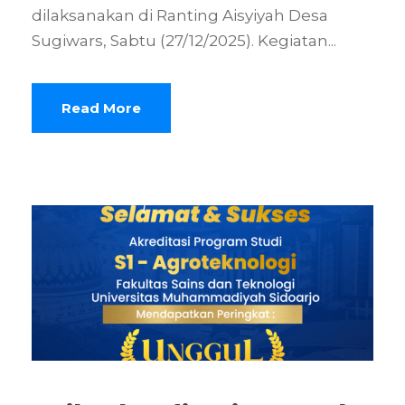
dilaksanakan di Ranting Aisyiyah Desa
Sugiwars, Sabtu (27/12/2025). Kegiatan...
Read More