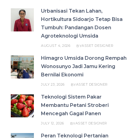
Urbanisasi Tekan Lahan,
Hortikultura Sidoarjo Tetap Bisa
Tumbuh: Pandangan Dosen
Agroteknologi Umsida
AUGUST 4, 2026
ASSET DESIGNER
BY
Himagro Umsida Dorong Rempah
Wonosunyo Jadi Jamu Kering
Bernilai Ekonomi
JULY 23, 2026
ASSET DESIGNER
BY
Teknologi Sistem Pakar
Membantu Petani Stroberi
Mencegah Gagal Panen
JULY 12, 2026
ASSET DESIGNER
BY
Peran Teknologi Pertanian