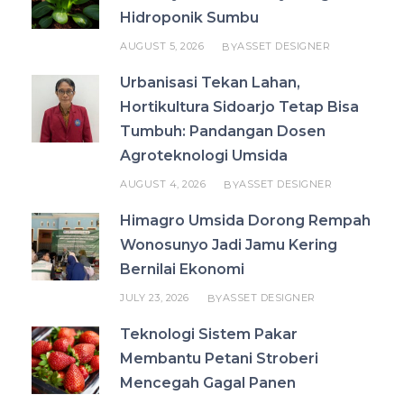
Hidroponik Sumbu
AUGUST 5, 2026
ASSET DESIGNER
BY
Urbanisasi Tekan Lahan,
Hortikultura Sidoarjo Tetap Bisa
Tumbuh: Pandangan Dosen
Agroteknologi Umsida
AUGUST 4, 2026
ASSET DESIGNER
BY
Himagro Umsida Dorong Rempah
Wonosunyo Jadi Jamu Kering
Bernilai Ekonomi
JULY 23, 2026
ASSET DESIGNER
BY
Teknologi Sistem Pakar
Membantu Petani Stroberi
Mencegah Gagal Panen