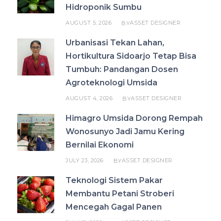
Hidroponik Sumbu
AUGUST 5, 2026
ASSET DESIGNER
BY
Urbanisasi Tekan Lahan,
Hortikultura Sidoarjo Tetap Bisa
Tumbuh: Pandangan Dosen
Agroteknologi Umsida
AUGUST 4, 2026
ASSET DESIGNER
BY
Himagro Umsida Dorong Rempah
Wonosunyo Jadi Jamu Kering
Bernilai Ekonomi
JULY 23, 2026
ASSET DESIGNER
BY
Teknologi Sistem Pakar
Membantu Petani Stroberi
Mencegah Gagal Panen