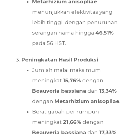
Metarhizium anisopliae
menunjukkan efektivitas yang
lebih tinggi, dengan penurunan
serangan hama hingga
46,51%
pada 56 HST.
Peningkatan Hasil Produksi
Jumlah malai maksimum
meningkat
15,76%
dengan
Beauveria bassiana
dan
13,34%
dengan
Metarhizium anisopliae
.
Berat gabah per rumpun
meningkat
21,66%
dengan
Beauveria bassiana
dan
17,33%