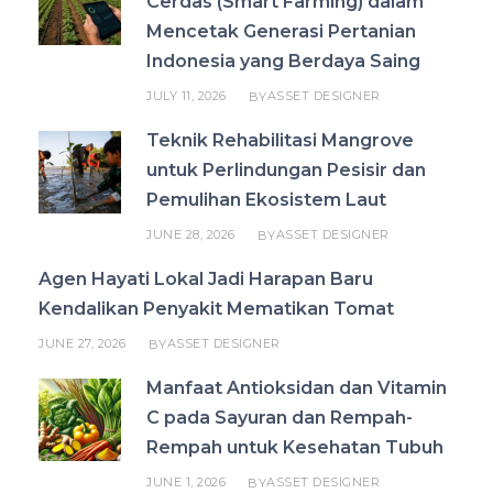
Cerdas (Smart Farming) dalam
Mencetak Generasi Pertanian
Indonesia yang Berdaya Saing
JULY 11, 2026
ASSET DESIGNER
BY
Teknik Rehabilitasi Mangrove
untuk Perlindungan Pesisir dan
Pemulihan Ekosistem Laut
JUNE 28, 2026
ASSET DESIGNER
BY
Agen Hayati Lokal Jadi Harapan Baru
Kendalikan Penyakit Mematikan Tomat
JUNE 27, 2026
ASSET DESIGNER
BY
Manfaat Antioksidan dan Vitamin
C pada Sayuran dan Rempah-
Rempah untuk Kesehatan Tubuh
JUNE 1, 2026
ASSET DESIGNER
BY