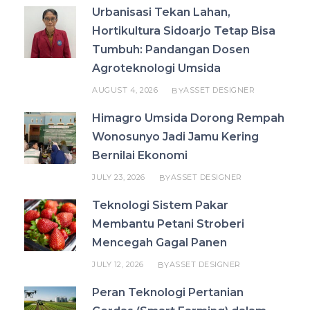
Urbanisasi Tekan Lahan,
Hortikultura Sidoarjo Tetap Bisa
Tumbuh: Pandangan Dosen
Agroteknologi Umsida
AUGUST 4, 2026
ASSET DESIGNER
BY
Himagro Umsida Dorong Rempah
Wonosunyo Jadi Jamu Kering
Bernilai Ekonomi
JULY 23, 2026
ASSET DESIGNER
BY
Teknologi Sistem Pakar
Membantu Petani Stroberi
Mencegah Gagal Panen
JULY 12, 2026
ASSET DESIGNER
BY
Peran Teknologi Pertanian